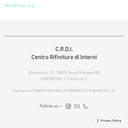
WordPress.org
C.R.D.I.
Centro Rifiniture di Interni
Via Vesuvio, 1C, 20834 Nova Milanese MB
0362 687052 | info@crdi.it
Partita Iva 07886170153 | REA MI1188506 | CS €46.800,00 I.V.
Follow us —
Privacy Policy